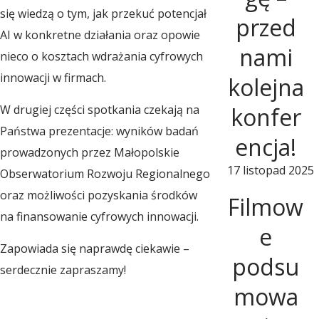
się wiedzą o tym, jak przekuć potencjał
przed
i
AI w konkretne działania oraz opowie
nami
nieco o kosztach wdrażania cyfrowych
o
innowacji w firmach.
kolejna
W drugiej części spotkania czekają na
konfer
n
Państwa prezentacje: wyników badań
encja!
prowadzonych przez Małopolskie
a
17 listopad 2025
Obserwatorium Rozwoju Regionalnego
oraz możliwości pozyskania środków
Filmow
l
na finansowanie cyfrowych innowacji.
e
Zapowiada się naprawdę ciekawie –
n
podsu
serdecznie zapraszamy!
mowa