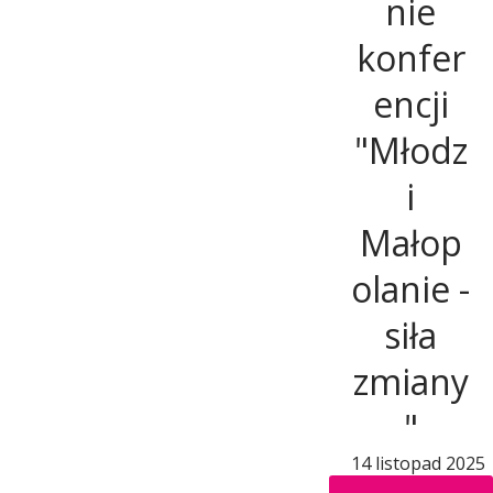
e
nie
konfer
g
encji
o
"Młodz
i
Małop
olanie -
siła
zmiany
"
14 listopad 2025