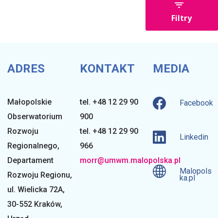
Filtry
ADRES
KONTAKT
MEDIA
Małopolskie
tel. +48 12 29 90
Facebook
Obserwatorium
900
Rozwoju
tel. +48 12 29 90
Linkedin
Regionalnego
,
966
Departament
morr@umwm.malopolska.pl
Malopols
Rozwoju Regionu,
ka.pl
ul. Wielicka 72A,
30-552 Kraków,