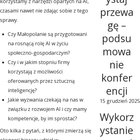
korzystamy z narzędzi opartych na AI,
s
przewa
czasami nawet nie zdając sobie z tego
sprawy.
gę –
e
Czy Małopolanie są przygotowani
podsu
na rosnącą rolę AI w życiu
r
mowa
społeczno-gospodarczym?
nie
Czy i w jakim stopniu firmy
w
korzystają z możliwości
konfer
oferowanych przez sztuczną
a
encji
inteligencję?
Jakie wyzwania czekają na nas w
15 grudzień 2025
t
związku z rozwojem AI i czy mamy
Wykorz
kompetencje, by im sprostać?
o
ystanie
Oto kilka z pytań, z którymi zmierzą się
eksperci biorący udział w