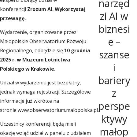
narzęd
r
konferencji
Zrozum AI. Wykorzystaj
zi AI w
przewagę.
biznesi
i
Wydarzenie, organizowane przez
e –
Małopolskie Obserwatorium Rozwoju
u
Regionalnego, odbędzie się
10 grudnia
szanse
2025 r. w Muzeum Lotnictwa
i
m
Polskiego w Krakowie.
bariery
Udział w wydarzeniu jest bezpłatny,
R
z
jednak wymaga rejestracji. Szczegółowe
informacje już wkrótce na
perspe
o
stronie www.obserwatorium.malopolska.pl.
ktywy
Uczestnicy konferencji będą mieli
z
małop
okazję wziąć udział w panelu z udziałem