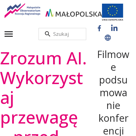
M
a
Zrozum AI.
Filmow
ł
e
Wykorzyst
podsu
o
aj
mowa
p
nie
przewagę
konfer
o
encji