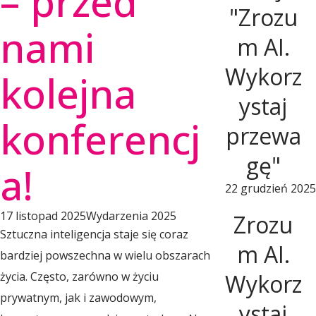
– przed
l
"Zrozu
nami
m AI.
s
Wykorz
kolejna
k
ystaj
konferencj
przewa
i
gę"
a!
22 grudzień 2025
e
17 listopad 2025
Wydarzenia 2025
Zrozu
Sztuczna inteligencja staje się coraz
O
m AI.
bardziej powszechna w wielu obszarach
życia. Często, zarówno w życiu
Wykorz
b
prywatnym, jak i zawodowym,
ystaj