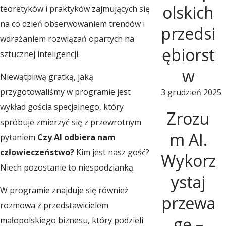
olskich
teoretyków i praktyków zajmujących się
w
na co dzień obserwowaniem trendów i
przedsi
wdrażaniem rozwiązań opartych na
o
ębiorst
sztucznej inteligencji.
w
Niewątpliwą gratką, jaką
j
przygotowaliśmy w programie jest
3 grudzień 2025
wykład gościa specjalnego, który
u
Zrozu
spróbuje zmierzyć się z przewrotnym
m AI.
pytaniem
Czy AI odbiera nam
R
człowieczeństwo?
Kim jest nasz gość?
Wykorz
Niech pozostanie to niespodzianką.
ystaj
e
W programie znajduje się również
przewa
rozmowa z przedstawicielem
g
gę –
małopolskiego biznesu, który podzieli