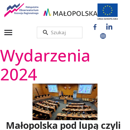
M
a
Wydarzenia
ł
2024
o
p
o
Małopolska pod lupą czyli