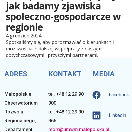
l
jak badamy zjawiska
społeczno-gospodarcze w
s
regionie
4 grudzień 2024
k
Spotkaliśmy się, aby porozmawiać o kierunkach i
możliwościach dalszej współpracy z naszymi
dotychczasowymi i przyszłymi partnerami.
i
ADRES
KONTAKT
MEDIA
e
Małopolskie
tel. +48 12 29 90
Facebook
O
Obserwatorium
900
Rozwoju
tel. +48 12 29 90
Linkedin
b
Regionalnego
,
966
Departament
morr@umwm.malopolska.pl