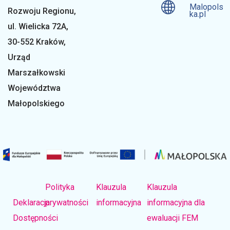
Malopols
s
Rozwoju Regionu,
ka.pl
ul. Wielicka 72A,
e
30-552 Kraków,
Urząd
Marszałkowski
r
Województwa
Małopolskiego
w
a
t
Polityka
Klauzula
Klauzula
Deklaracja
prywatności
informacyjna
informacyjna dla
o
Dostępności
ewaluacji FEM