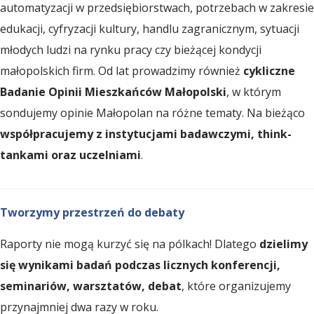
automatyzacji w przedsiębiorstwach, potrzebach w zakresie
s
edukacji, cyfryzacji kultury, handlu zagranicznym, sytuacji
młodych ludzi na rynku pracy czy bieżącej kondycji
e
małopolskich firm. Od lat prowadzimy również
cykliczne
Badanie Opinii Mieszkańców Małopolski
, w którym
r
sondujemy opinie Małopolan na różne tematy. Na bieżąco
współpracujemy z instytucjami badawczymi, think-
w
tankami oraz uczelniami
.
a
Tworzymy przestrzeń do debaty
t
Raporty nie mogą kurzyć się na pólkach! Dlatego
dzielimy
się wynikami badań podczas licznych konferencji,
o
seminariów, warsztatów, debat
, które organizujemy
przynajmniej dwa razy w roku.