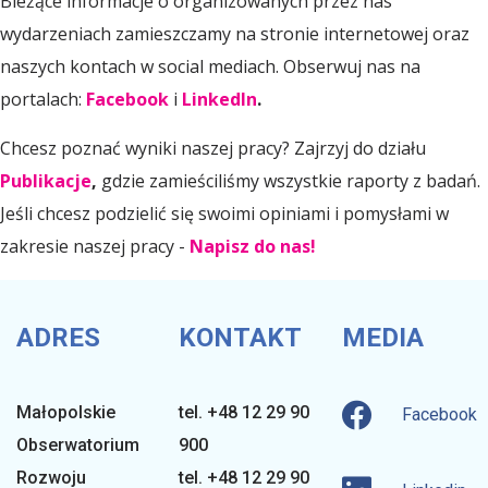
Bieżące informacje o organizowanych przez nas
wydarzeniach zamieszczamy na stronie internetowej oraz
i
naszych kontach w social mediach. Obserwuj nas na
portalach:
Facebook
i
LinkedIn
.
o
Chcesz poznać wyniki naszej pracy? Zajrzyj do działu
n
Publikacje
,
gdzie zamieściliśmy wszystkie raporty z badań.
Jeśli chcesz podzielić się swoimi opiniami i pomysłami w
zakresie naszej pracy -
Napisz do nas!
a
l
ADRES
KONTAKT
MEDIA
n
Małopolskie
tel. +48 12 29 90
Facebook
Obserwatorium
900
Rozwoju
tel. +48 12 29 90