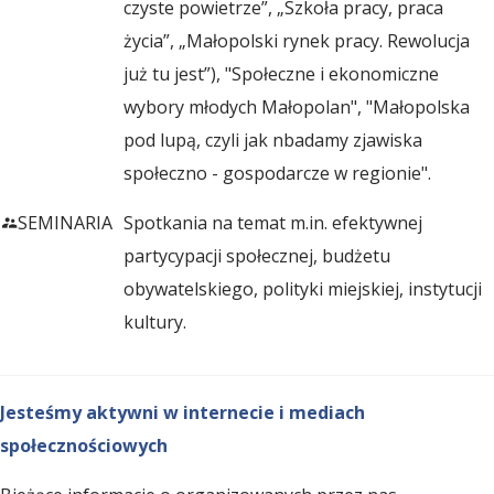
czyste powietrze”, „Szkoła pracy, praca
w
życia”, „Małopolski rynek pracy. Rewolucja
już tu jest”), "Społeczne i ekonomiczne
o
wybory młodych Małopolan", "Małopolska
pod lupą, czyli jak nbadamy zjawiska
społeczno - gospodarcze w regionie".
j
SEMINARIA
Spotkania na temat m.in. efektywnej
u
partycypacji społecznej, budżetu
obywatelskiego, polityki miejskiej, instytucji
R
kultury.
e
Jesteśmy aktywni w internecie i mediach
społecznościowych
g