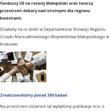
l
funduszy UE na rozwój Małopolski oraz tworzą
przestrzeń debaty nad istotnymi dla regionu
kwestiami.
s
Działamy na co dzień w Departamencie Rozwoju Regionu
k
Urzędu Marszałkowskiego Województwa Małopolskiego w
Krakowie.
i
e
O
Zrealizowaliśmy ponad 300 badań
b
Na przestrzeni ostatnich lat wydaliśmy publikacje
m.in. o