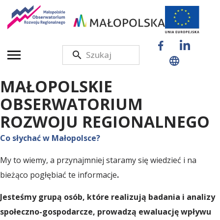
M
a
MAŁOPOLSKIE
ł
OBSERWATORIUM
ROZWOJU REGIONALNEGO
o
Co słychać w Małopolsce?
My to wiemy, a przynajmniej staramy się wiedzieć i na
p
bieżąco pogłębiać te informacje
.
o
Jesteśmy grupą osób, które realizują badania i analizy
społeczno-gospodarcze, prowadzą ewaluację wpływu