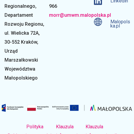
e
Linkedin
Regionalnego
,
966
g
Departament
morr@umwm.malopolska.pl
Malopols
Rozwoju Regionu,
ka.pl
o
ul. Wielicka 72A,
30-552 Kraków,
Urząd
Marszałkowski
Województwa
Małopolskiego
Polityka
Klauzula
Klauzula