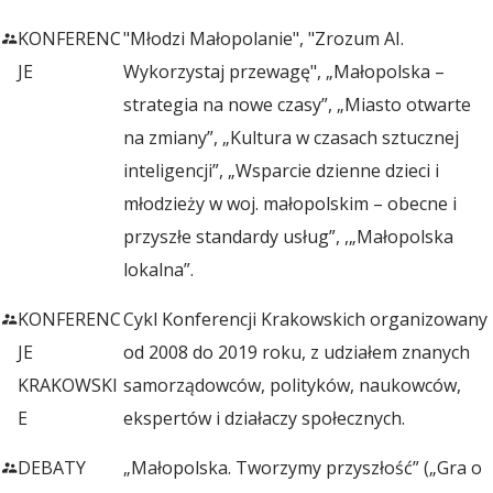
r
KONFERENC
"Młodzi Małopolanie", "Zrozum AI.
JE
Wykorzystaj przewagę", „Małopolska –
i
strategia na nowe czasy”, „Miasto otwarte
na zmiany”, „Kultura w czasach sztucznej
u
inteligencji”, „Wsparcie dzienne dzieci i
młodzieży w woj. małopolskim – obecne i
przyszłe standardy usług”, ,„Małopolska
m
lokalna”.
R
KONFERENC
Cykl Konferencji Krakowskich organizowany
JE
od 2008 do 2019 roku, z udziałem znanych
o
KRAKOWSKI
samorządowców, polityków, naukowców,
E
ekspertów i działaczy społecznych.
z
DEBATY
„Małopolska. Tworzymy przyszłość” („Gra o