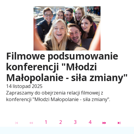
w
o
j
Filmowe podsumowanie
konferencji "Młodzi
u
Małopolanie - siła zmiany"
14 listopad 2025
R
Zapraszamy do obejrzenia relacji filmowej z
konferencji "Młodzi Małopolanie - siła zmiany".
e
1
2
3
4
g