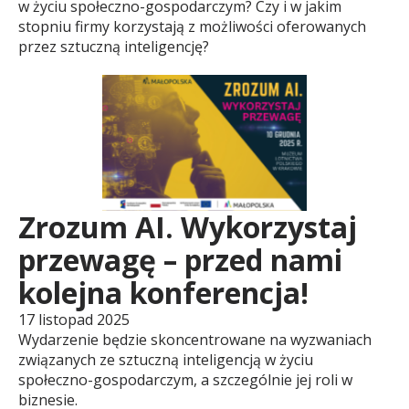
w życiu społeczno-gospodarczym? Czy i w jakim
r
stopniu firmy korzystają z możliwości oferowanych
przez sztuczną inteligencję?
i
u
m
Zrozum AI. Wykorzystaj
przewagę – przed nami
R
kolejna konferencja!
o
17 listopad 2025
Wydarzenie będzie skoncentrowane na wyzwaniach
związanych ze sztuczną inteligencją w życiu
z
społeczno-gospodarczym, a szczególnie jej roli w
biznesie.