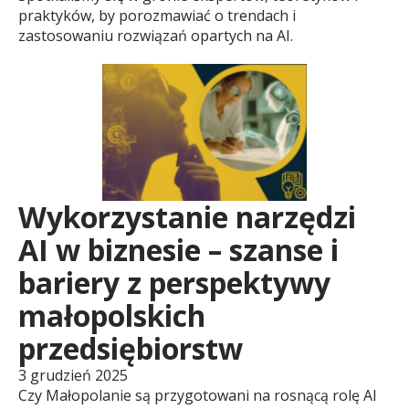
s
praktyków, by porozmawiać o trendach i
zastosowaniu rozwiązań opartych na AI.
e
r
w
Wykorzystanie narzędzi
AI w biznesie – szanse i
a
bariery z perspektywy
małopolskich
t
przedsiębiorstw
o
3 grudzień 2025
Czy Małopolanie są przygotowani na rosnącą rolę AI