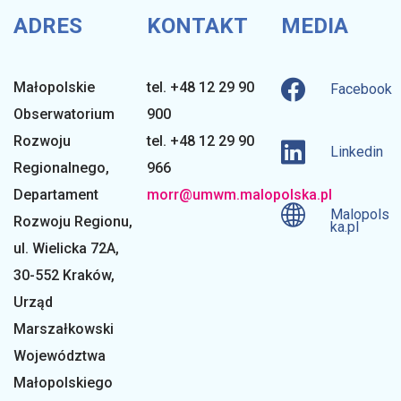
ADRES
KONTAKT
MEDIA
i
Małopolskie
tel. +48 12 29 90
Facebook
o
Obserwatorium
900
Rozwoju
tel. +48 12 29 90
n
Linkedin
Regionalnego
,
966
Departament
morr@umwm.malopolska.pl
a
Malopols
Rozwoju Regionu,
ka.pl
ul. Wielicka 72A,
l
30-552 Kraków,
Urząd
n
Marszałkowski
Województwa
Małopolskiego