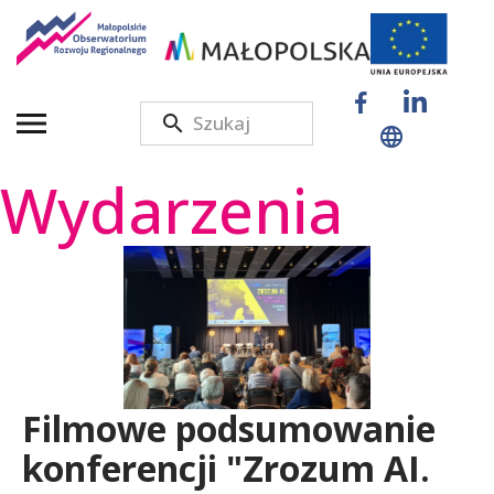
M
a
Wydarzenia
ł
o
p
Filmowe podsumowanie
o
konferencji "Zrozum AI.