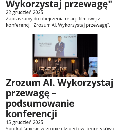
Wykorzystaj przewagę"
l
22 grudzień 2025
Zapraszamy do obejrzenia relacji filmowej z
s
konferencji "Zrozum AI. Wykorzystaj przewagę".
k
i
e
Zrozum AI. Wykorzystaj
przewagę –
O
podsumowanie
konferencji
b
15 grudzień 2025
Spotkaliśmy się w gronie ekspertów, teoretyków i