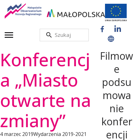
M
a
Konferencj
Filmow
ł
e
a „Miasto
podsu
o
otwarte na
mowa
p
nie
zmiany”
konfer
o
encji
4 marzec 2019
Wydarzenia 2019-2021