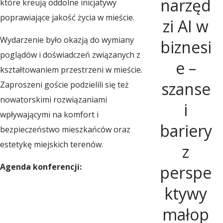
narzęd
które kreują oddolne inicjatywy
r
poprawiające jakość życia w mieście.
zi AI w
Wydarzenie było okazją do wymiany
biznesi
i
poglądów i doświadczeń związanych z
e –
kształtowaniem przestrzeni w mieście.
u
szanse
Zaproszeni goście podzielili się też
nowatorskimi rozwiązaniami
i
m
wpływającymi na komfort i
bariery
bezpieczeństwo mieszkańców oraz
R
estetykę miejskich terenów.
z
Agenda konferencji:
perspe
o
ktywy
z
małop