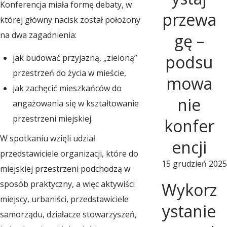
Konferencja miała formę debaty, w
s
przewa
której główny nacisk został położony
na dwa zagadnienia:
gę –
e
podsu
jak budować przyjazną, „zieloną”
przestrzeń do życia w mieście,
r
mowa
jak zachęcić mieszkańców do
nie
angażowania się w kształtowanie
w
przestrzeni miejskiej.
konfer
W spotkaniu wzięli udział
a
encji
przedstawiciele organizacji, które do
15 grudzień 2025
miejskiej przestrzeni podchodzą w
t
sposób praktyczny, a więc aktywiści
Wykorz
miejscy, urbaniści, przedstawiciele
o
ystanie
samorządu, działacze stowarzyszeń,