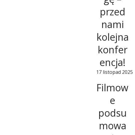
przed
i
nami
o
kolejna
konfer
n
encja!
a
17 listopad 2025
Filmow
l
e
n
podsu
mowa