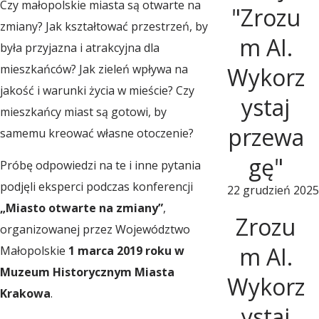
Czy małopolskie miasta są otwarte na
l
"Zrozu
zmiany? Jak kształtować przestrzeń, by
m AI.
była przyjazna i atrakcyjna dla
s
mieszkańców? Jak zieleń wpływa na
Wykorz
jakość i warunki życia w mieście? Czy
k
ystaj
mieszkańcy miast są gotowi, by
przewa
samemu kreować własne otoczenie?
i
gę"
Próbę odpowiedzi na te i inne pytania
podjęli eksperci podczas konferencji
22 grudzień 2025
e
„Miasto otwarte na zmiany”
,
Zrozu
organizowanej przez Województwo
O
m AI.
Małopolskie
1 marca 2019 roku w
Muzeum Historycznym Miasta
Wykorz
b
Krakowa
.
ystaj