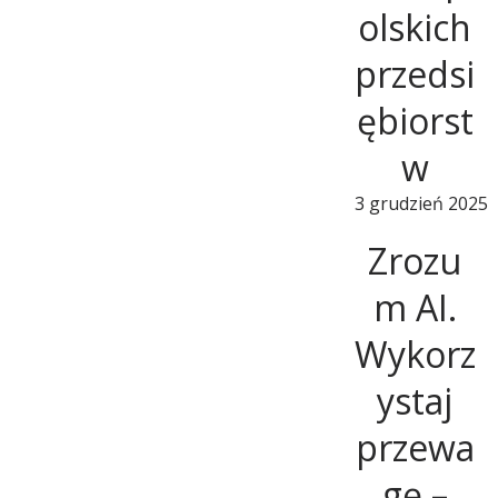
olskich
w
przedsi
o
ębiorst
w
j
3 grudzień 2025
u
Zrozu
m AI.
R
Wykorz
ystaj
e
przewa
g
gę –