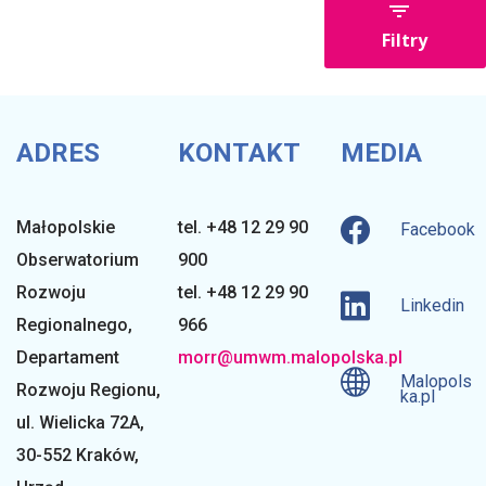
Filtry
ADRES
KONTAKT
MEDIA
Małopolskie
tel. +48 12 29 90
Facebook
Obserwatorium
900
Rozwoju
tel. +48 12 29 90
Linkedin
Regionalnego
,
966
Departament
morr@umwm.malopolska.pl
Malopols
Rozwoju Regionu,
ka.pl
ul. Wielicka 72A,
30-552 Kraków,