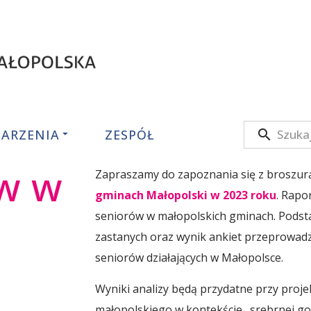
ARZENIA
ZESPÓŁ
ium
w w
Zapraszamy do zapoznania się z broszurą
gminach Małopolski w 2023 roku
. Rapo
seniorów w małopolskich gminach. Podsta
o
zastanych oraz wynik ankiet przeprowadz
seniorów działających w Małopolsce.
Wyniki analizy będą przydatne przy proj
małopolskiego w kontekście „srebrnej gos