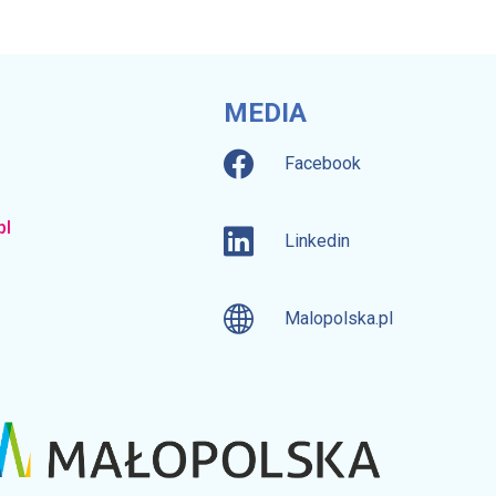
MEDIA
Facebook
pl
Linkedin
Malopolska.pl