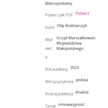
Metropolitalny.
r
Pobierz
Pobierz plik PDF
i
Filip Bodziarczyk
Autor
u
Urząd Marszałkowski
Wyd
Województwa
awc
Małopolskiego
m
a
2023
R
Rok publikacji
polska
Wersja językowa
o
Analiza
Rodzaj publikacji
z
innowacyjność
Temat