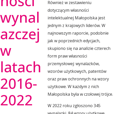
ności
l
Również w zestawieniu
wynal
dotyczącym własności
intelektualnej Małopolska jest
s
jednym z krajowych liderów. W
azczej
najnowszym raporcie, podobnie
k
jak w poprzednich edycjach,
w
skupiono się na analizie czterech
i
form praw własności
latach
przemysłowej: wynalazków,
e
wzorów użytkowych, patentów
2016-
oraz praw ochronnych na wzory
O
użytkowe. W każdym z nich
2022
Małopolska była w czołowej trójce.
b
W 2022 roku zgłoszono 345
wynalazki, 84 wzory użytkowe,