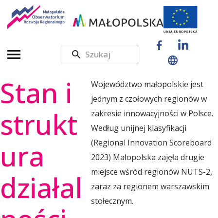
M
a
Stan i
Województwo małopolskie jest
ł
jednym z czołowych regionów w
strukt
zakresie innowacyjności w Polsce.
o
Według unijnej klasyfikacji
ura
(Regional Innovation Scoreboard
2023) Małopolska zajęła drugie
p
miejsce wśród regionów NUTS-2,
działal
zaraz za regionem warszawskim
o
stołecznym.