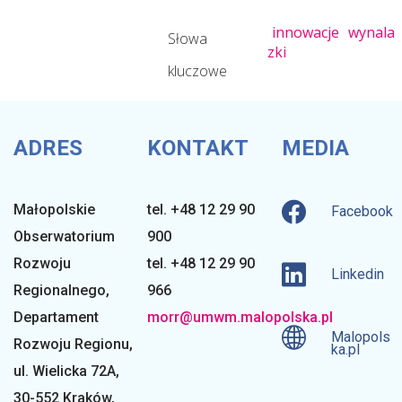
w
innowacje
wynala
Słowa
zki
kluczowe
o
j
ADRES
KONTAKT
MEDIA
u
Małopolskie
tel. +48 12 29 90
Facebook
Obserwatorium
900
R
Rozwoju
tel. +48 12 29 90
Linkedin
Regionalnego
,
966
e
Departament
morr@umwm.malopolska.pl
Malopols
Rozwoju Regionu,
ka.pl
ul. Wielicka 72A,
g
30-552 Kraków,