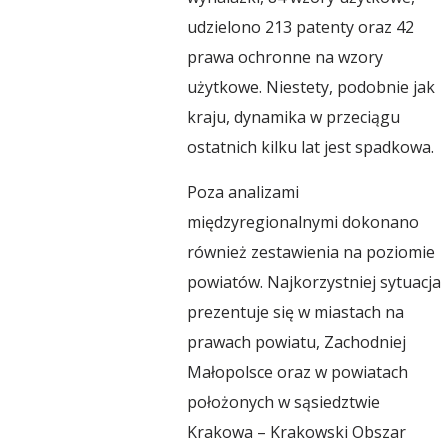
s
udzielono 213 patenty oraz 42
prawa ochronne na wzory
e
użytkowe. Niestety, podobnie jak
kraju, dynamika w przeciągu
r
ostatnich kilku lat jest spadkowa.
Poza analizami
w
międzyregionalnymi dokonano
również zestawienia na poziomie
a
powiatów. Najkorzystniej sytuacja
prezentuje się w miastach na
t
prawach powiatu, Zachodniej
Małopolsce oraz w powiatach
położonych w sąsiedztwie
o
Krakowa – Krakowski Obszar