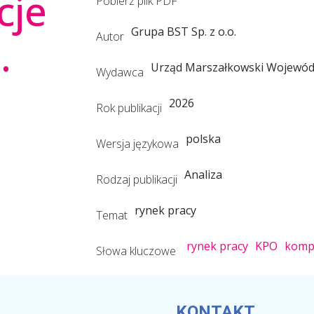
cje
Pobierz plik PDF
Grupa BST Sp. z o.o.
Autor
.
Urząd Marszałkowski Wojewód
Wydawca
2026
Rok publikacji
polska
Wersja językowa
Analiza
Rodzaj publikacji
rynek pracy
Temat
rynek pracy
KPO
komp
Słowa kluczowe
KONTAKT