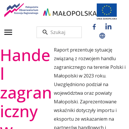
M
a
Hande
Raport prezentuje sytuację
ł
związaną z rozwojem handlu
l
zagranicznego na terenie Polski i
o
Małopolski w 2023 roku.
zagran
Uwzględniono podział na
województwa oraz powiaty
p
Małopolski. Zaprezentowane
iczny
wskaźniki dotyczyły importu i
o
eksportu ze wskazaniem na
partnerów handlowych i