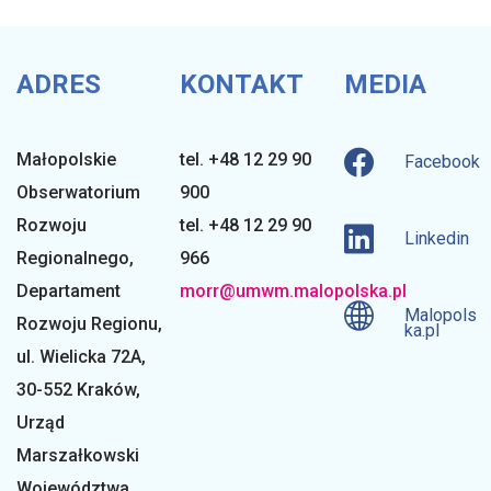
i
ADRES
KONTAKT
MEDIA
o
Małopolskie
tel. +48 12 29 90
Facebook
n
Obserwatorium
900
Rozwoju
tel. +48 12 29 90
Linkedin
a
Regionalnego
,
966
Departament
morr@umwm.malopolska.pl
Malopols
l
Rozwoju Regionu,
ka.pl
ul. Wielicka 72A,
30-552 Kraków,
n
Urząd
Marszałkowski
Województwa