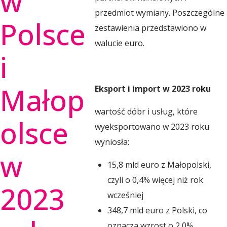
w
l
przedmiot wymiany. Poszczególne
Polsce
zestawienia przedstawiono w
s
walucie euro.
i
k
Małop
Eksport i import w 2023 roku
i
wartość dóbr i usług, które
olsce
wyeksportowano w 2023 roku
e
wyniosła:
w
15,8 mld euro z Małopolski,
O
czyli o 0,4% więcej niż rok
2023
wcześniej
b
348,7 mld euro z Polski, co
oznacza wzrost o 2,0%