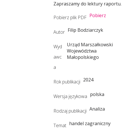
Zapraszamy do lektury raportu.
w
Pobierz
Pobierz plik PDF
o
Filip Bodziarczyk
Autor
Urząd Marszałkowski
j
Wyd
Województwa
awc
Małopolskiego
u
a
2024
Rok publikacji
R
polska
Wersja językowa
e
Analiza
Rodzaj publikacji
g
handel zagraniczny
Temat