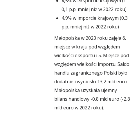
4,5% w eksporcie krajowym (o
r
0,1 p.p. mniej niż w 2022 roku)
4,9% w imporcie krajowym (0,3
i
p.p. mniej niż w 2022 roku)
Małopolska w 2023 roku zajęła 6.
u
miejsce w kraju pod względem
wielkości eksportu i 5. Miejsce pod
m
względem wielkości importu. Saldo
handlu zagranicznego Polski było
dodatnie i wyniosło 13,2 mld euro.
R
Małopolska uzyskała ujemny
bilans handlowy -0,8 mld euro (-2,8
o
mld euro w 2022 roku).
z