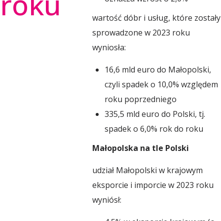
roku
s
wartość dóbr i usług, które zostały
sprowadzone w 2023 roku
e
wyniosła:
16,6 mld euro do Małopolski,
r
czyli spadek o 10,0% względem
roku poprzedniego
w
335,5 mld euro do Polski, tj.
spadek o 6,0% rok do roku
a
Małopolska na tle Polski
t
udział Małopolski w krajowym
eksporcie i imporcie w 2023 roku
o
wyniósł: