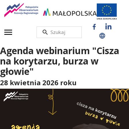
M
a
Agenda webinarium "Cisza
ł
na korytarzu, burza w
głowie"
o
28 kwietnia 2026 roku
p
o