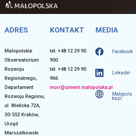
s
e
ADRES
KONTAKT
MEDIA
r
Małopolskie
tel. +48 12 29 90
Facebook
Obserwatorium
900
w
Rozwoju
tel. +48 12 29 90
Linkedin
Regionalnego
,
966
a
Departament
morr@umwm.malopolska.pl
Malopols
Rozwoju Regionu,
ka.pl
t
ul. Wielicka 72A,
30-552 Kraków,
o
Urząd
Marszałkowski